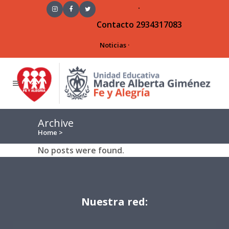
·
Contacto
2934317083
Noticias
·
Archive
Home
>
No posts were found.
Nuestra red: