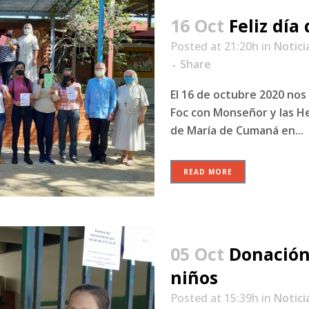
16 Oct
Feliz día
Posted at 21:20h
in
Notici
Share
El 16 de octubre 2020 no
Foc con Monseñor y las H
de María de Cumaná en...
READ MORE
05 Oct
Donación
niños
Posted at 15:39h
in
Notici