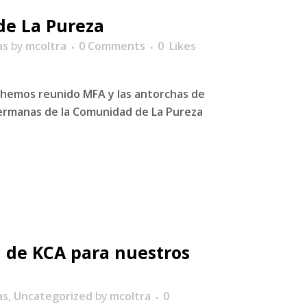
 de La Pureza
as
by
mcoltra
0 Comments
0
Likes
s hemos reunido MFA y las antorchas de
ermanas de la Comunidad de La Pureza
 de KCA para nuestros
as
,
Uncategorized
by
mcoltra
0