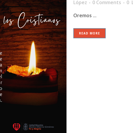
López
0 Comments
0
L
Oremos ...
READ MORE