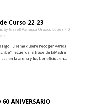
 de Curso-22-23
as
by
Gissell Vanessa Orozco López
0
are
onTigo El lema quiere recoger varios
scribe" recuerda la frase de laMadre
sas en la arena y los beneficios en...
 60 ANIVERSARIO