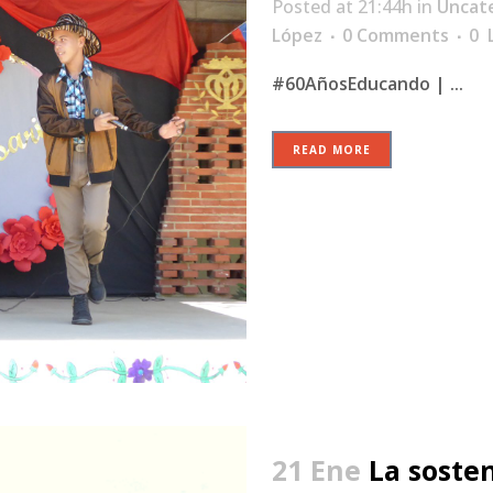
Posted at 21:44h
in
Uncat
López
0 Comments
0
L
#60AñosEducando | ...
READ MORE
21 Ene
La sosten