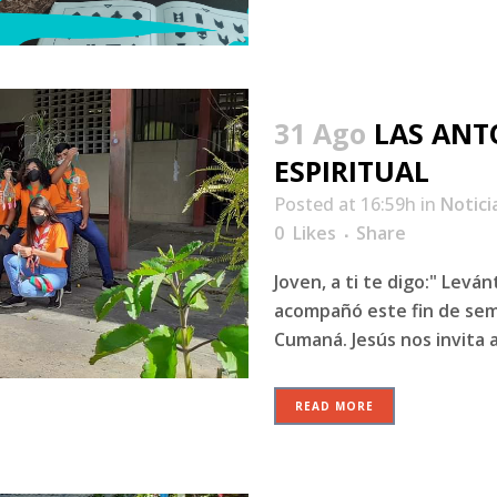
31 Ago
LAS ANT
ESPIRITUAL
Posted at 16:59h
in
Notici
0
Likes
Share
Joven, a ti te digo:" Levá
acompañó este fin de sema
Cumaná. Jesús nos invita a 
READ MORE