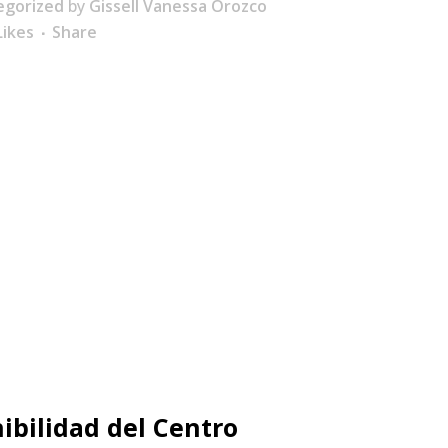
egorized
by
Gissell Vanessa Orozco
ikes
Share
ibilidad del Centro