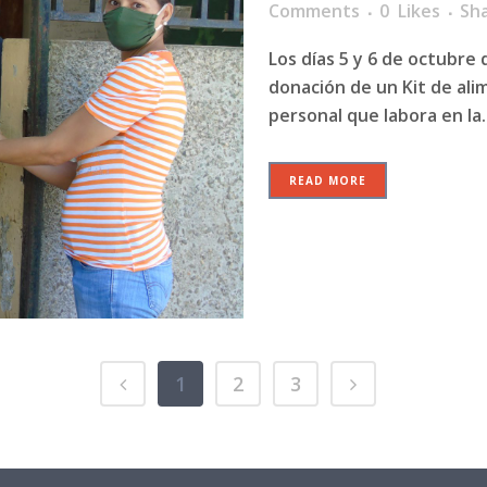
Comments
0
Likes
Sh
Los días 5 y 6 de octubre 
donación de un Kit de ali
personal que labora en la..
READ MORE
1
2
3