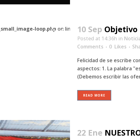
10 Sep
Objetivo
small_image-loop.php
on line
187
Posted at 14:36h
in
Notici
Comments
0
Likes
Sh
Felicidad de se escribe c
aspectos: 1. La palabra "e
(Debemos escribir las ofen
READ MORE
22 Ene
NUESTRO