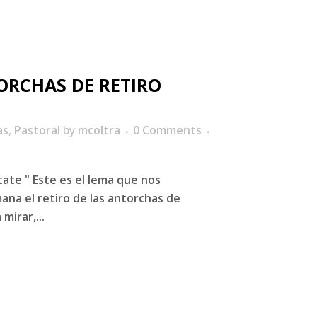
ORCHAS DE RETIRO
as
,
Pastoral
by
mcoltra
0 Comments
ntate " Este es el lema que nos
na el retiro de las antorchas de
mirar,...