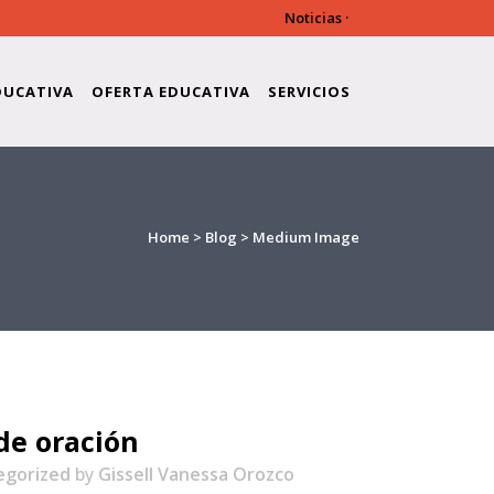
Noticias
·
DUCATIVA
OFERTA EDUCATIVA
SERVICIOS
Home
>
Blog
>
Medium Image
e oración
egorized
by
Gissell Vanessa Orozco