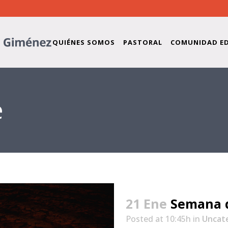
QUIÉNES SOMOS
PASTORAL
COMUNIDAD E
e
21 Ene
Semana d
Posted at 10:45h
in
Uncat