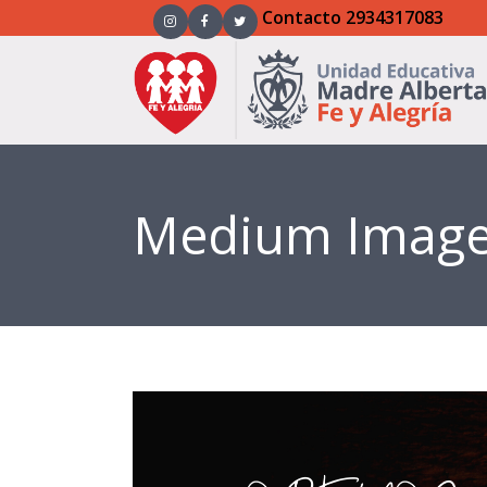
·
Contacto
2934317083
Medium Imag