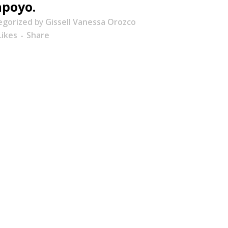
apoyo.
egorized
by
Gissell Vanessa Orozco
ikes
Share