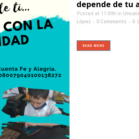
depende de tu 
Posted at 11:09h
in
Uncat
López
0 Comments
0
L
READ MORE